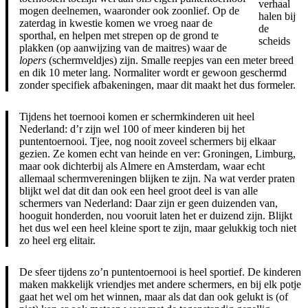
verhaal
mogen deelnemen, waaronder ook zoonlief. Op de
halen bij
zaterdag in kwestie komen we vroeg naar de
de
sporthal, en helpen met strepen op de grond te
scheids
plakken (op aanwijzing van de maitres) waar de
lopers
(schermveldjes) zijn. Smalle reepjes van een meter breed
en dik 10 meter lang. Normaliter wordt er gewoon geschermd
zonder specifiek afbakeningen, maar dit maakt het dus formeler.
Tijdens het toernooi komen er schermkinderen uit heel
Nederland: d’r zijn wel 100 of meer kinderen bij het
puntentoernooi. Tjee, nog nooit zoveel schermers bij elkaar
gezien. Ze komen echt van heinde en ver: Groningen, Limburg,
maar ook dichterbij als Almere en Amsterdam, waar echt
allemaal schermvereningen blijken te zijn. Na wat verder praten
blijkt wel dat dit dan ook een heel groot deel is van alle
schermers van Nederland: Daar zijn er geen duizenden van,
hooguit honderden, nou vooruit laten het er duizend zijn. Blijkt
het dus wel een heel kleine sport te zijn, maar gelukkig toch niet
zo heel erg elitair.
De sfeer tijdens zo’n puntentoernooi is heel sportief. De kinderen
maken makkelijk vriendjes met andere schermers, en bij elk potje
gaat het wel om het winnen, maar als dat dan ook gelukt is (of