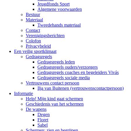
Jeugdfonds Sport
Algemene voorwaarden
Bestuur
Materiaal
Tweedehands materiaal
Contact
Verenigingsberichten
Colofon
Privacybeleid
Een veilig sportklimaat
Gedragsregels
Gedragsregels leden
Gedragsregels ouders/verzorgers
Gedragsregels coaches en begeleiders Vivás
Gedragsregels sociale media
Vertrouwens contact persoon
Ilja van Buitenen (vertrouwenscontactpersoon)
Informatie
Help! Mijn kind gaat schermen
Geschiedenis van het schermen
De wapens
Degen
Floret
Sabel
Schermen: zien en begrijpen