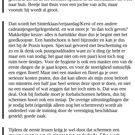
naar huis. Beetje laat thuis voor een jochie van acht, maar
vooruit: hij wordt al groot.
Dan wordt het Sinterklaas/verjaardag/Kerst of een andere
cadeautjesgeefgelegenheid, en wat moet je ‘m dan toch geven?
Makkelijke keuze: alles is hartstikke duur dus je begint met het
goedkoopste. Een handschoen is heel bijzonder en kan je dus
niet bij de Praxis kopen. Speciaal gevoerd met bescherming en
zo en ik denk ook puurgouddraden want zo’n ding (je hebt er
maar een van nodig: het gaat niet om een paar) kost toch nog
ruim twee tientjes. Voor de hygiene is ook een masker een van de
eerste dingen die je gaat kopen, en voor de stoerigheid natuurlijk
een eigen floret! Maar met een masker en floret ga je over
serieuze kosten praten, dus dat kan alleen als mijn zoon belooft
om minstens een half jaar heel serieus deze sport te doen, en niet
na een maand of wat zeggen dat het toch niets is. Dat was een
deal. Ook bij foeballe moet je foebalschoenen hebben, dus bij
schermen hoort ook een instap. De overige uitrustingdingen die
je nodig hebt (eigenlijk alleen nog het schermvest) wordt als
onderdeel van de training door de vereniging beschikbaar
gesteld: goede zaak.
Tijdens de eerste lessen krijg je wel door dat schermen een