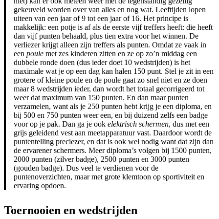
niet) kan er ook meteen weer met de tegenstandig gezellig
gekeuveld worden over van alles en nog wat. Leeftijden lopen
uiteen van een jaar of 9 tot een jaar of 16. Het principe is
makkelijk: een potje is af als de eerste vijf treffers heeft: die heeft
dan vijf punten behaald, plus tien extra voor het winnen. De
verliezer krijgt alleen zijn treffers als punten. Omdat ze vaak in
een
poule
met zes kinderen zitten en ze op zo’n middag een
dubbele ronde doen (dus ieder doet 10 wedstrijden) is het
maximale wat je op een dag kan halen 150 punt. Stel je zit in een
grotere of kleine poule en de poule gaat zo snel niet en ze doen
maar 8 wedstrijden ieder, dan wordt het totaal gecorrigeerd tot
weer dat maximum van 150 punten. En dan maar punten
verzamelen, want als je 250 punten hebt krijg je een diploma, en
bij 500 en 750 punten weer een, en bij duizend zelfs een badge
voor op je pak. Dan ga je ook
elektrisch schermen
, dus met een
grijs geleidend vest aan meetapparatuur vast. Daardoor wordt de
puntentelling preciezer, en dat is ook wel nodig want dat zijn dan
de ervarener schermers. Meer diploma’s volgen bij 1500 punten,
2000 punten (zilver badge), 2500 punten en 3000 punten
(gouden badge). Dus veel te verdienen voor de
puntenoverzichten, maar met grote klemtoon op sportiviteit en
ervaring opdoen.
Toernooien en wedstrijden