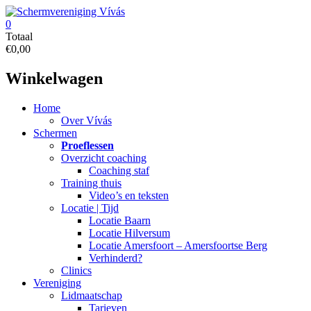
Ga
naar
0
de
Schermvereniging
Totaal
inhoud
€0,00
Vívás
Winkelwagen
Schermen
op
floret,
Menu
Home
sabel
Over Vívás
en
Schermen
degen
Proeflessen
te
Overzicht coaching
Baarn,
Coaching staf
Amersfoort,
Training thuis
Hilversum
Video’s en teksten
en
Locatie | Tijd
omstreken
Locatie Baarn
Locatie Hilversum
Locatie Amersfoort – Amersfoortse Berg
Verhinderd?
Clinics
Vereniging
Lidmaatschap
Tarieven