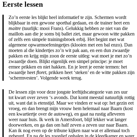
Eerste lessen
Zo’n eerste les blijkt heel informatief te zijn. Schermen wordt
blijkbaar in een gewone sporthal gedaan, en de trainer heet een
maitre
(tuurlijk: mooi Frans). Gelukkig hebben ze niet van die
maillots aan die je soms bij ballet ziet, maar gewoon witte pakken
of zelfs een simpele trainingsbroek erbij. Het begint met wat
algemene opwarmoefeningetjes (klooien met een bal enzo). Dan
moeten al die kindertjes zo’n wit pak aan, en een dun zwaardje
pakken en krijg mijn zoon de eerste uitleg: wat moet je met zo’n
zwaardje doen. Blijkt eigenlijk een simpel principe: je moet
ermee prikken en niet hakken. En je leert je eerste termen: het
zwaardje heet
floret
, prikken heet ‘steken’ en de witte pakken zijn
‘schermvesten’. Volgende week terug.
De lessen zijn voor deze jongste leeftijdscategorie van zes uur
tot kwart over zeven ‘s avonds. Dat komt meestal natuurlijk rottig
uit, want dat is etenstijd. Maar we vinden er wat op: het gezin eet
vroeg, en dan brengt mijn vrouw hem helemaal naar Baarn (kost
een kwartiertje over de autoweg), en gaat na rustig afleveren
weer naar huis. Ik werk in Amersfoort, blijf lekker wat langer
doorwerken, en ga dan om half zeven a zeven uur naar Baarn.
Kan ik nog even op de tribune kijken naar wat er allemaal toch
gebeurd. En na de les zoonlief ophalen in de kleedkamer en weer