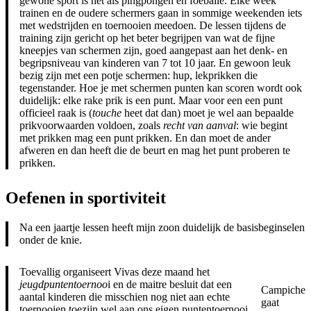
gewone sport is net als pingpongen en foeballe. Elke week
trainen en de oudere schermers gaan in sommige weekenden iets
met wedstrijden en toernooien meedoen. De lessen tijdens de
training zijn gericht op het beter begrijpen van wat de fijne
kneepjes van schermen zijn, goed aangepast aan het denk- en
begripsniveau van kinderen van 7 tot 10 jaar. En gewoon leuk
bezig zijn met een potje schermen: hup, lekprikken die
tegenstander. Hoe je met schermen punten kan scoren wordt ook
duidelijk: elke rake prik is een punt. Maar voor een een punt
officieel raak is (
touche
heet dat dan) moet je wel aan bepaalde
prikvoorwaarden voldoen, zoals
recht van aanval
: wie begint
met prikken mag een punt prikken. En dan moet de ander
afweren en dan heeft die de beurt en mag het punt proberen te
prikken.
Oefenen in sportiviteit
Na een jaartje lessen heeft mijn zoon duidelijk de basisbeginselen
onder de knie.
Toevallig organiseert Vivas deze maand het
jeugdpuntentoernoo
i en de maitre besluit dat een
Campiche
aantal kinderen die misschien nog niet aan echte
gaat
toernooien toezijn wel aan ons eigen puntentoernooi