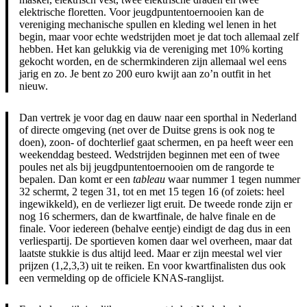
elektrische floretten. Voor jeugdpuntentoernooien kan de
vereniging mechanische spullen en kleding wel lenen in het
begin, maar voor echte wedstrijden moet je dat toch allemaal zelf
hebben. Het kan gelukkig via de vereniging met 10% korting
gekocht worden, en de schermkinderen zijn allemaal wel eens
jarig en zo. Je bent zo 200 euro kwijt aan zo’n outfit in het
nieuw.
Dan vertrek je voor dag en dauw naar een sporthal in Nederland
of directe omgeving (net over de Duitse grens is ook nog te
doen), zoon- of dochterlief gaat schermen, en pa heeft weer een
weekenddag besteed. Wedstrijden beginnen met een of twee
poules net als bij jeugdpuntentoernooien om de rangorde te
bepalen. Dan komt er een
tableau
waar nummer 1 tegen nummer
32 schermt, 2 tegen 31, tot en met 15 tegen 16 (of zoiets: heel
ingewikkeld), en de verliezer ligt eruit. De tweede ronde zijn er
nog 16 schermers, dan de kwartfinale, de halve finale en de
finale. Voor iedereen (behalve eentje) eindigt de dag dus in een
verliespartij. De sportieven komen daar wel overheen, maar dat
laatste stukkie is dus altijd leed. Maar er zijn meestal wel vier
prijzen (1,2,3,3) uit te reiken. En voor kwartfinalisten dus ook
een vermelding op de officiele KNAS-ranglijst.