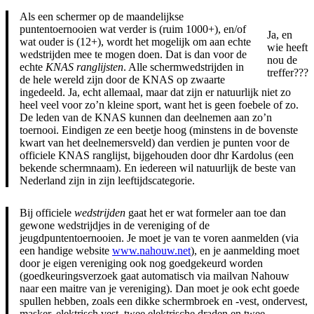
Als een schermer op de maandelijkse
puntentoernooien wat verder is (ruim 1000+), en/of
Ja, en
wat ouder is (12+), wordt het mogelijk om aan echte
wie heeft
wedstrijden mee te mogen doen. Dat is dan voor de
nou de
echte
KNAS ranglijsten
. Alle schermwedstrijden in
treffer???
de hele wereld zijn door de KNAS op zwaarte
ingedeeld. Ja, echt allemaal, maar dat zijn er natuurlijk niet zo
heel veel voor zo’n kleine sport, want het is geen foebele of zo.
De leden van de KNAS kunnen dan deelnemen aan zo’n
toernooi. Eindigen ze een beetje hoog (minstens in de bovenste
kwart van het deelnemersveld) dan verdien je punten voor de
officiele KNAS ranglijst, bijgehouden door dhr Kardolus (een
bekende schermnaam). En iedereen wil natuurlijk de beste van
Nederland zijn in zijn leeftijdscategorie.
Bij officiele
wedstrijden
gaat het er wat formeler aan toe dan
gewone wedstrijdjes in de vereniging of de
jeugdpuntentoernooien. Je moet je van te voren aanmelden (via
een handige website
www.nahouw.net
), en je aanmelding moet
door je eigen vereniging ook nog goedgekeurd worden
(goedkeuringsverzoek gaat automatisch via mailvan Nahouw
naar een maitre van je vereniging). Dan moet je ook echt goede
spullen hebben, zoals een dikke schermbroek en -vest, ondervest,
masker, elektrisch vest, twee elektrische draden en twee