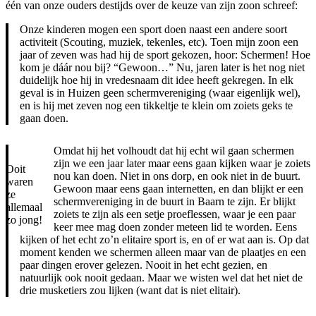
één van onze ouders destijds over de keuze van zijn zoon schreef:
Onze kinderen mogen een sport doen naast een andere soort
activiteit (Scouting, muziek, tekenles, etc). Toen mijn zoon een
jaar of zeven was had hij de sport gekozen, hoor: Schermen! Hoe
kom je dáár nou bij? “Gewoon…” Nu, jaren later is het nog niet
duidelijk hoe hij in vredesnaam dit idee heeft gekregen. In elk
geval is in Huizen geen schermvereniging (waar eigenlijk wel),
en is hij met zeven nog een tikkeltje te klein om zoiets geks te
gaan doen.
Omdat hij het volhoudt dat hij echt wil gaan schermen
zijn we een jaar later maar eens gaan kijken waar je zoiets
Ooit
nou kan doen. Niet in ons dorp, en ook niet in de buurt.
waren
Gewoon maar eens gaan internetten, en dan blijkt er een
ze
schermvereniging in de buurt in Baarn te zijn. Er blijkt
allemaal
zoiets te zijn als een setje proeflessen, waar je een paar
zo jong!
keer mee mag doen zonder meteen lid te worden. Eens
kijken of het echt zo’n elitaire sport is, en of er wat aan is. Op dat
moment kenden we schermen alleen maar van de plaatjes en een
paar dingen erover gelezen. Nooit in het echt gezien, en
natuurlijk ook nooit gedaan. Maar we wisten wel dat het niet de
drie musketiers zou lijken (want dat is niet elitair).