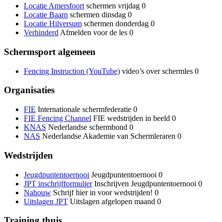
Locatie Amersfoort
schermen vrijdag 0
Locatie Baarn
schermen dinsdag 0
Locatie Hilversum
schermen donderdag 0
Verhinderd
Afmelden voor de les 0
Schermsport algemeen
Fencing Instruction (YouTube)
video’s over schermles 0
Organisaties
FIE
Internationale schermfederatie 0
FIE Fencing Channel
FIE wedstrijden in beeld 0
KNAS
Nederlandse schermbond 0
NAS
Nederlandse Akademie van Schermleraren 0
Wedstrijden
Jeugdpuntentoernooi
Jeugdpuntentoernooi 0
JPT inschrijfformulier
Inschrijven Jeugdpuntentoernooi 0
Nahouw
Schrijf hier in voor wedstrijden! 0
Uitslagen JPT
Uitslagen afgelopen maand 0
Training thuis